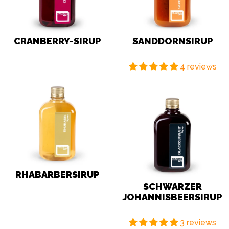
Kurzzeitgedächtnis und die Koordination verbessern.
Heidelbeersirup ist eine ausgezeichnete Wahl, um
Gesundheit und Vitalität ein Leben lang zu erhalten.
CRANBERRY-SIRUP
SANDDORNSIRUP
Geschmacksnoten:
4 reviews
Heidelbeersirup bietet einen raffinierten und reichen
Beerengeschmack, der an eine Reise durch die Wälder
Lettlands erinnert. Sein erfrischender, süßer Geschmack
mit einer leicht säuerlichen Note macht diesen Sirup zu
einer ausgezeichneten Wahl sowohl für Getränke als
auch für Desserts. Der aromatische Sirup bietet mit
jedem Schluck ein wahres Beerenvergnügen, das
selbst mitten im Winter das Gefühl eines warmen
Sommers hervorruft.
RHABARBERSIRUP
Vorschläge für die Verwendung:
SCHWARZER
JOHANNISBEERSIRUP
Der Nature Gift-Heidelbeersirup ist ein vielseitiges
Produkt, das sich auf vielfältige Weise verwenden lässt.
3 reviews
Er kann pur genossen oder im Verhältnis 1:10 mit kaltem,