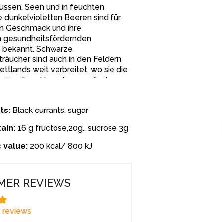
lüssen, Seen und in feuchten
 dunkelvioletten Beeren sind für
ven Geschmack und ihre
n gesundheitsfördernden
 bekannt. Schwarze
räucher sind auch in den Feldern
ttlands weit verbreitet, wo sie die
orzüge ihrer Umgebung aufnehmen
t hohem Nährwert hervorbringen.
annisbeeren gehören zu den
ts:
Black currants, sugar
ineralstoffreichsten Beeren, und
 Wirkungen sind sowohl in der
ain:
16 g fructose,20g., sucrose 3g
 Medizin als auch in der modernen
anerkannt.
 value:
200 kcal/ 800 kJ
nnisbeeren enthalten bis zu 8-mal
 als Zitronen, was sie zu einem
MER REVIEWS
n Mittel zur Stärkung des
und zur Linderung der ersten
ptome macht. Johannisbeersirup
 reviews
isen, Kalzium, Magnesium, Phosphor