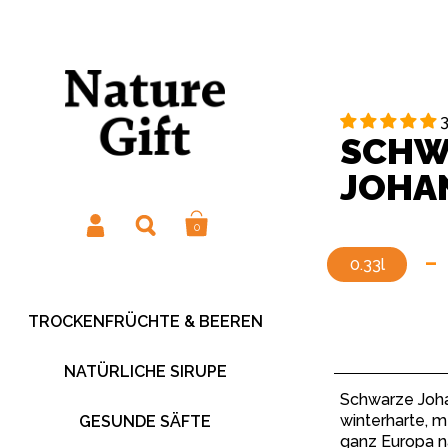
3
SCHW
JOHA
0
-
0.33l
TROCKENFRÜCHTE & BEEREN
NATÜRLICHE SIRUPE
Schwarze Joha
winterharte, m
GESUNDE SÄFTE
ganz Europa n