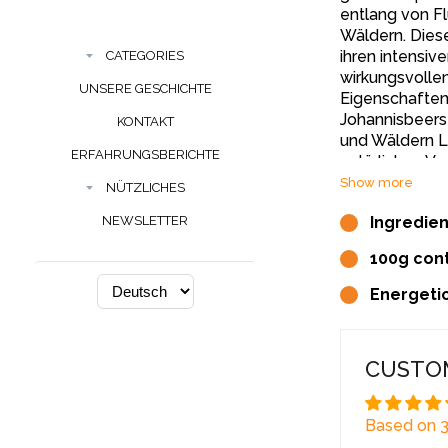
entlang von F
Wäldern. Diese
ihren intensi
CATEGORIES
wirkungsvolle
UNSERE GESCHICHTE
Eigenschaften
Johannisbeerst
KONTAKT
und Wäldern Le
ERFAHRUNGSBERICHTE
natürlichen V
und Beeren mi
Show more
NÜTZLICHES
Schwarze Joh
Ingredien
NEWSLETTER
vitamin- und m
ihre positiven
100g cont
traditionellen
Wissenschaft 
Energetic
Schwarze Joha
mehr Vitamin C
CUSTO
hervorragende
Immunsystems 
Erkältungssym
Based on 3
ist reich an E