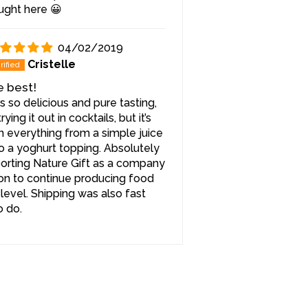
ft-Sirup aus schwarzen
ught here 😀
 ist ein vielseitiges Produkt, das
r den täglichen Gebrauch als auch
04/02/2019
Anlässe perfekt eignet. Er kann pur
im Verhältnis 1:10 mit kaltem,
Cristelle
sprudelndem Wasser gemischt
e best!
n erfrischendes Getränk mit
is so delicious and pure tasting,
erenaroma zu kreieren. Der Sirup
rying it out in cocktails, but it’s
 natürlicher Süßstoff für Tee, kann
n everything from a simple juice
r Müsli hinzugefügt oder in
o a yoghurt topping. Absolutely
Kuchen verwendet werden. Er ist
orting Nature Gift as a company
rvorragende Ergänzung für
ion to continue producing food
 Soßen und verleiht Gerichten
h level. Shipping was also fast
tigen und kräftigen
o do.
zent.
r Slow-Food-Philosophie und
 sorgfältig ausgewählte Beeren
e Produktionsmethoden. Der Sirup
 Johannisbeeren wird mit größter
stellt, um den natürlichen