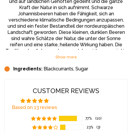
und auf ländlichen Gehöften gedeiht und die ganze
Kraft der Natur in sich aufnimmt. Schwarze
Johannisbeeren haben die Fähigkeit, sich an
verschiedene klimatische Bedingungen anzupassen,
und sind ein fester Bestandteil der nordeuropäischen
Landschaft geworden. Diese kleinen, dunklen Beeren
sind wahre Schätze der Natur, die unter der Sonne
reifen und eine starke, heilende Wirkung haben. Die
Tradition des Anbaus schwarzer Johannisbeeren wird in
unserer Familie seit Generationen weitergegeben, und
Show more
wir sind stolz darauf, diese wertvollen kandierten
Ingredients:
Blackcurrants, Sugar
Früchte anbieten zu können, wobei alle natürlichen
Vorteile, die sie zu bieten haben, erhalten bleiben.
Gesundheitliche Vorteile:
CUSTOMER REVIEWS
Schwarze Johannisbeeren sind ein echtes Superfood,
Based on 13 reviews
reich an Vitamin C. Um die empfohlene Tagesdosis an
Vitamin C (ca. 90 mg) zu erreichen, reicht es aus, etwa
77%
(10)
10-15 Gramm getrocknete, gesüßte schwarze
Johannisbeeren zu verzehren. Sie enthalten auch die
23%
(3)