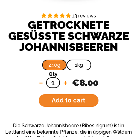
13 reviews
GETROCKNETE
GESÜSSTE SCHWARZE J
OHANNISBEEREN
240g
1kg
Qty
-
+
€8.00
Add to cart
Die Schwarze Johannisbeere (Ribes nigrum) ist in
Lettland eine bekannte Pflanze, die in üppigen Wäldern