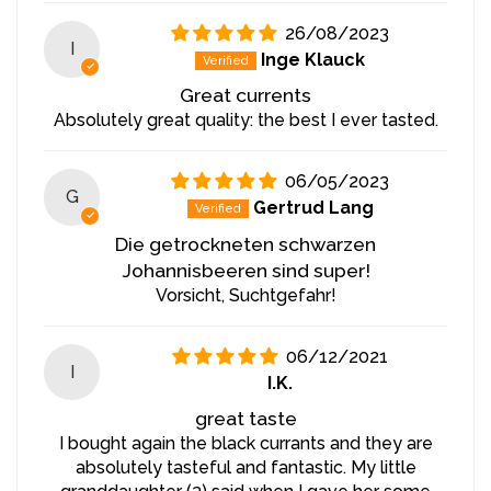
reichen Aroma, das Desserts, Frühstücksflocken oder
Gebäck mit einem einzigartigen Geschmacksakzent
26/08/2023
bereichert.
I
Inge Klauck
Great currents
Vorschläge für die Verwendung:
Absolutely great quality: the best I ever tasted.
Die getrockneten, gesüßten schwarzen Johannisbeeren
von Nature Gift sind ein hochwertiges Produkt, das man
06/05/2023
pur als energiespendenden Snack genießen oder
G
Gertrud Lang
verschiedenen Gerichten hinzufügen kann. Sie eignen
sich perfekt, um Ihr morgendliches Müsli oder Ihren
Die getrockneten schwarzen
Joghurt mit einem spritzigen und süßen Geschmack zu
Johannisbeeren sind super!
verfeinern. Kandierte schwarze Johannisbeeren sind
Vorsicht, Suchtgefahr!
zudem eine großartige Ergänzung zu Backwaren wie
Muffins oder Keksen und eignen sich zur Verfeinerung
von Salaten oder sogar als geschmacklicher Akzent auf
06/12/2021
I
Käseplatten und in Cocktails. Feinschmecker werden
I.K.
ihre Vielseitigkeit und die Möglichkeit schätzen, mit
great taste
verschiedenen Geschmackskombinationen zu
I bought again the black currants and they are
experimentieren.
absolutely tasteful and fantastic. My little